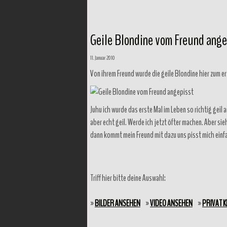
Geile Blondine vom Freund ange
11. Januar 2010
Von ihrem Freund wurde die geile Blondine hier zum e
Juhu ich wurde das erste Mal im Leben so richtig geil
aber echt geil. Werde ich jetzt öfter machen. Aber si
dann kommt mein Freund mit dazu uns pisst mich einfa
Triff hier bitte deine Auswahl:
»
BILDER ANSEHEN
»
VIDEO ANSEHEN
»
PRIVAT 