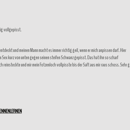
ig vollgepisst.
entdeckt und meinen Mann macht es immer richtig geil, wenn er mich anpissen darf. Hier
m Sex kurz von unten gegen seinen steifen Schwanz gepisst. Das hat ihn so scharf
 reinsteckte und mir mein Fotzenloch vollpisste bis der Saft aus mir raus schoss. Sehr g
KENNENLERNEN