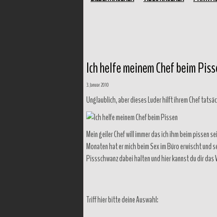
Ich helfe meinem Chef beim Piss
3. Januar 2010
Unglaublich, aber dieses Luder hilft ihrem Chef tatsä
Mein geiler Chef will immer das ich ihm beim pissen se
Monaten hat er mich beim Sex im Büro erwischt und se
Pissschwanz dabei halten und hier kannst du dir das
Triff hier bitte deine Auswahl: