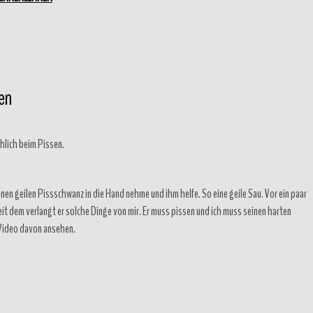
en
chlich beim Pissen.
inen geilen Pissschwanz in die Hand nehme und ihm helfe. So eine geile Sau. Vor ein paar
it dem verlangt er solche Dinge von mir. Er muss pissen und ich muss seinen harten
 Video davon ansehen.