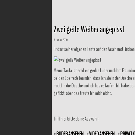
Zwei geile Weiber angepisst
3. Januar 2010
Er darf seiner eigenen Tante auf den Arsch und Rücken
Meine Tanta ist echt ein geiles Luder und ihre Freundi
beiden überredeten mich, dass ich sie in der Dusche a
nackt in die Dusche und ich lies es laufen. Ich habe b
gefickt, aber das traute ich mich nicht.
Triff hier bitte deine Auswahl:
»
BILDER ANSEHEN
»
VIDEO ANSEHEN
»
PRIVAT 