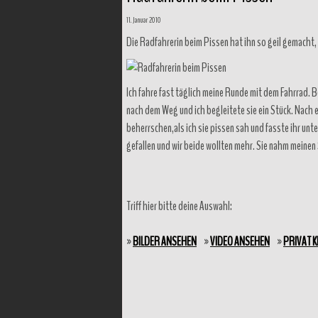
11. Januar 2010
Die Radfahrerin beim Pissen hat ihn so geil gemacht, d
Ich fahre fast täglich meine Runde mit dem Fahrrad. Be
nach dem Weg und ich begleitete sie ein Stück. Nach ei
beherrschen,als ich sie pissen sah und fasste ihr unter
gefallen und wir beide wollten mehr. Sie nahm meinen 
Triff hier bitte deine Auswahl:
»
BILDER ANSEHEN
»
VIDEO ANSEHEN
»
PRIVAT 