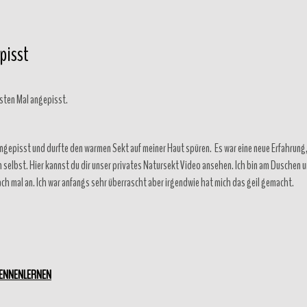
pisst
rsten Mal angepisst.
 angepisst und durfte den warmen Sekt auf meiner Haut spüren. Es war eine neue Erfahrung
eh selbst. Hier kannst du dir unser privates Natursekt Video ansehen. Ich bin am Duschen 
ch mal an. Ich war anfangs sehr überrascht aber irgendwie hat mich das geil gemacht.
KENNENLERNEN