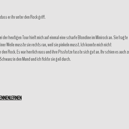
ass er ihr unter den Rock griff.
i der heutigen Tour hielt mich auf einmal eine scharfe Blondine im Minirock an. Sie fragte
ner Weile musste sie rechts ran, weil sie pinkeln musst. Ich konnte mich nicht
 den Rock. Es war herrlich nass und ihre Pissfotze fasste sich gut an. Ihr schien es auch z
Schwanz in den Mund und ich fickte sie geil durch.
KENNENLERNEN