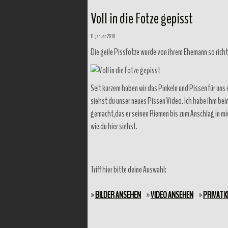
Voll in die Fotze gepisst
11. Januar 2010
Die geile Pissfotze wurde von ihrem Ehemann so richt
Seit kurzem haben wir das Pinkeln und Pissen für uns 
siehst du unser neues Pissen Video. Ich habe ihm bei
gemacht,das er seinen Riemen bis zum Anschlag in mich
wie du hier siehst.
Triff hier bitte deine Auswahl:
»
BILDER ANSEHEN
»
VIDEO ANSEHEN
»
PRIVAT 