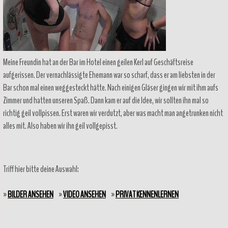
Meine Freundin hat an der Bar im Hotel einen geilen Kerl auf Geschäftsreise
aufgerissen. Der vernachlässigte Ehemann war so scharf, dass er am liebsten in der
Bar schon mal einen weggesteckt hätte. Nach einigen Gläser gingen wir mit ihm aufs
Zimmer und hatten unseren Spaß. Dann kam er auf die Idee, wir sollten ihn mal so
richtig geil vollpissen. Erst waren wir verdutzt, aber was macht man angetrunken nicht
alles mit. Also haben wir ihn geil vollgepisst.
Triff hier bitte deine Auswahl:
»
BILDER ANSEHEN
»
VIDEO ANSEHEN
»
PRIVAT KENNENLERNEN