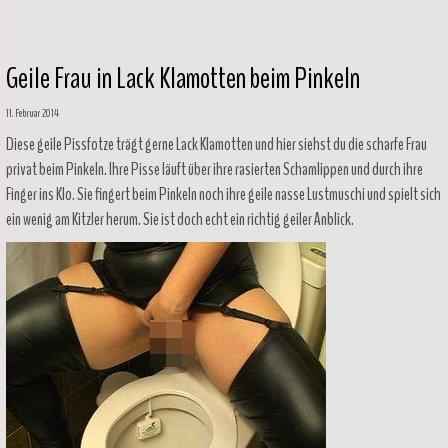
Geile Frau in Lack Klamotten beim Pinkeln
11. Februar 2014
Diese geile Pissfotze trägt gerne Lack Klamotten und hier siehst du die scharfe Frau
privat beim Pinkeln. Ihre Pisse läuft über ihre rasierten Schamlippen und durch ihre
Finger ins Klo. Sie fingert beim Pinkeln noch ihre geile nasse Lustmuschi und spielt sich
ein wenig am Kitzler herum. Sie ist doch echt ein richtig geiler Anblick.