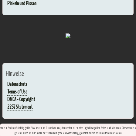
Pinkeln und Pissen
Hinweise
Datenschutz
Terms of Use
DMCA - Copyright
2257 Statement
nn du Bock auf richtig geile Pissluder und Pinkelsex hast, dann schau dir unbedingt diese geilen Fotos und Video an. Dir werden di
geilen Frauen beim Pinkeln mit Sicherheit gefallen. Ganz freizügig erlebst du sie bei ihren feuchten Spielen.