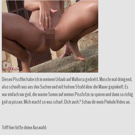
Diesen Pissfilm habe ich in meinem Urlaub auf Mallorca gedreht. Musste mal dringend,
also schnell raus aus den Sachen und mit hohem Strahl über die Mauer gepinkelt. Es
war einfach nur geil, die warme Sonne auf meiner Pissfotze zu spüren und dann so richig
geil zu pissen. Mich macht so was scharf. Dich auch? Schau dir mein Pinkeln Video an.
Triff hier bitte deine Auswahl: