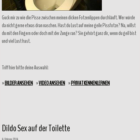
Guck mir zu wie die Pisse zwischen meinen dicken Fotzenlippen durchläuft. Wer würde
da nicht gerne etwas dran naschen. Hast du Lust auf meine geile Pissfotze? Na, willst
du mit den Fingern oder doch mit der Zunge ran? Sie gehört ganz dir, wenn du geil bist
und viel Lust hast.
Triff hier bitte deine Auswahl:
»
BILDER ANSEHEN
»
VIDEO ANSEHEN
»
PRIVAT KENNENLERNEN
Dildo Sex auf der Toilette
4. Februar 2014