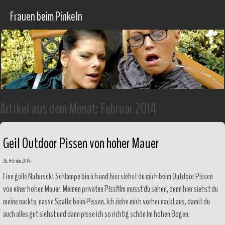
Frauen beim Pinkeln
Artikel aus dem Monat:
Februar 2014
Geil Outdoor Pissen von hoher Mauer
26. Februar 2014
Eine geile Natursekt Schlampe bin ich und hier siehst du mich beim Outdoor Pissen
von einer hohen Mauer. Meinen privaten Pissfilm musst du sehen, denn hier siehst du
meine nackte, nasse Spalte beim Pissen. Ich ziehe mich vorher nackt aus, damit du
auch alles gut siehst und dann pisse ich so richtig schön im hohen Bogen.