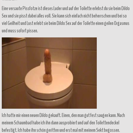
Eine versaute Pissfotze ist dieses Luder und auf der Toilette erlebst du sie beim Dildo
Sex und sie pisst dabei alles voll. Sie kann sich einfach nicht beherrschen und bei so
viel Geilheit und Lust erlebt sie beim Dildo Sex auf der Toilette einen geilen Orgasmus
und muss sofort pissen.
Ich hatte mir einen neuen Dildo gekauft. Einen, den man gut fest saugen kann. Nach
meinem Schaumbad habe ich ihn dann ausprobiert und auf den Toilettendeckel
befestigt. Ich habe ihn schön geritten und erst mal mit meinem Sekt begossen.