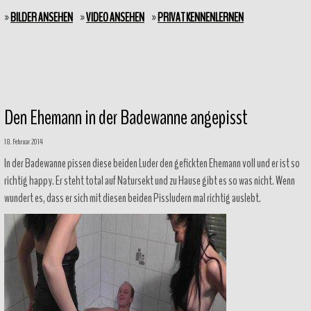
»
BILDER ANSEHEN
»
VIDEO ANSEHEN
»
PRIVAT KENNENLERNEN
Den Ehemann in der Badewanne angepisst
18. Februar 2014
In der Badewanne pissen diese beiden Luder den gefickten Ehemann voll und er ist so
richtig happy. Er steht total auf Natursekt und zu Hause gibt es so was nicht. Wenn
wundert es, dass er sich mit diesen beiden Pissludern mal richtig auslebt.