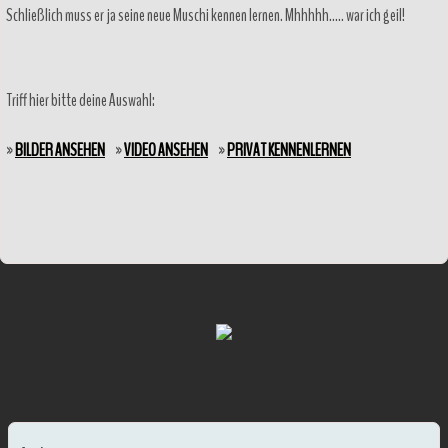
Schließlich muss er ja seine neue Muschi kennen lernen. Mhhhhh….. war ich geil!
Triff hier bitte deine Auswahl:
»
BILDER ANSEHEN
»
VIDEO ANSEHEN
»
PRIVAT KENNENLERNEN