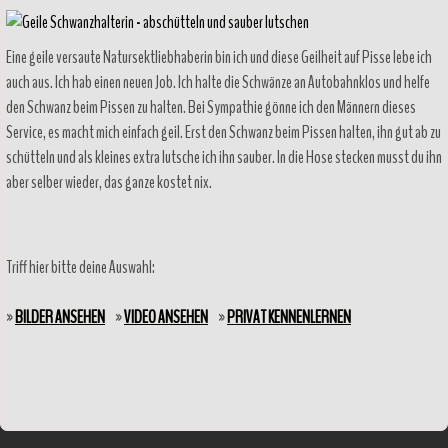
Eine geile versaute Natursektliebhaberin bin ich und diese Geilheit auf Pisse lebe ich
auch aus. Ich hab einen neuen Job. Ich halte die Schwänze an Autobahnklos und helfe
den Schwanz beim Pissen zu halten. Bei Sympathie gönne ich den Männern dieses
Service, es macht mich einfach geil. Erst den Schwanz beim Pissen halten, ihn gut ab zu
schütteln und als kleines extra lutsche ich ihn sauber. In die Hose stecken musst du ihn
aber selber wieder, das ganze kostet nix.
Triff hier bitte deine Auswahl:
»
BILDER ANSEHEN
»
VIDEO ANSEHEN
»
PRIVAT KENNENLERNEN