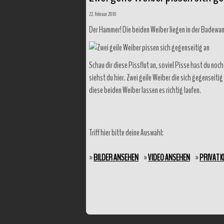
22. Februar 2010
Der Hammer! Die beiden Weiber liegen in der Badewan
Schau dir diese Pissflut an, soviel Pisse hast du noc
siehst du hier. Zwei geile Weiber die sich gegenseiti
diese beiden Weiber lassen es richtig laufen.
Triff hier bitte deine Auswahl:
»
BILDER ANSEHEN
»
VIDEO ANSEHEN
»
PRIVAT 