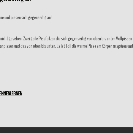
ne und pissen sich gegenseitig an!
h nicht gesehen. Zwei geile Pissfotzen die sich gegenseitig von oben bis unten Vollpissen
g anpissen und das von oben bis unten. Es ist Toll die warme Pisse am Körper zu spüren und
KENNENLERNEN