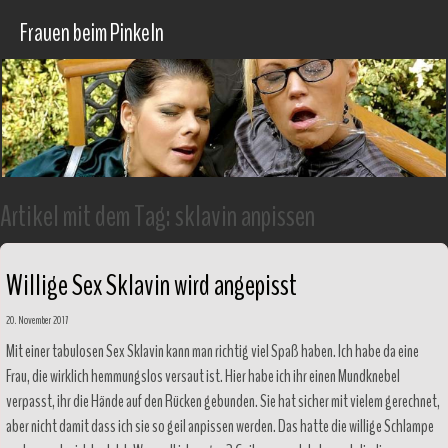
Frauen beim Pinkeln
Artikel mit dem Tag:
sklavin anpissen
Willige Sex Sklavin wird angepisst
20. November 2017
Mit einer tabulosen Sex Sklavin kann man richtig viel Spaß haben. Ich habe da eine
Frau, die wirklich hemmungslos versaut ist. Hier habe ich ihr einen Mundknebel
verpasst, ihr die Hände auf den Rücken gebunden. Sie hat sicher mit vielem gerechnet,
aber nicht damit dass ich sie so geil anpissen werden. Das hatte die willige Schlampe