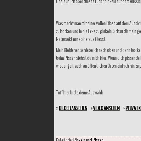
Unglaublich aber dieses Luder pinkeln auf dem Aussic
Was macht man mit einer vollen Blase auf dem Aussic
zu hocken und in die Ecke zu pinkeln. Schau dir mein g
Natursekt nur so heraus fliesst.
Mein Kleidchen schiebe ich nach oben und dann hocke 
beim Pissen siehst du mich hier. Wenn dich pissende M
wieder geil, auch an öffentlichen Orten einfach hin zu 
Triff hier bitte deine Auswahl:
»
BILDER ANSEHEN
»
VIDEO ANSEHEN
»
PRIVAT 
Kategorie:
Pinkeln und Pissen