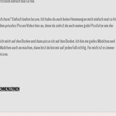
htsturm einfach mal so hin.
htsturm? Einfach laufen lassen. Ich habe da auch keine Hemmungen mich einfach mal so hi
eilen privates Pissen Video hier an, denn da siehst du auch meine geile Pissfotze wie der
ich mich auf den Boden und dann pisse ich auf den Boden. Ich bin ein geiles Mädchen und
ädchen auch an machen, dann bist du bei mir auf jeden Fall richtig. Für mich ist es immer
pissen.
KENNENLERNEN