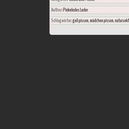
Author:
Pinkelndes Luder
Schlagwörter:
geil pissen
,
mädchen pissen
,
natursekt