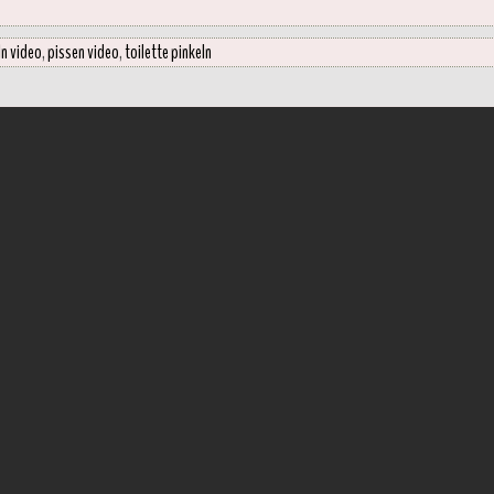
ln video
,
pissen video
,
toilette pinkeln