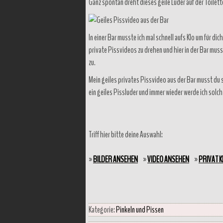
Ganz spontan dreht dieses geile Luder auf der Toilette
In einer Bar musste ich mal schnell aufs Klo um für dic
private Pissvideos zu drehen und hier in der Bar muss
zu.
Mein geiles privates Pissvideo aus der Bar musst du se
ein geiles Pissluder und immer wieder werde ich solch 
Triff hier bitte deine Auswahl:
»
BILDER ANSEHEN
»
VIDEO ANSEHEN
»
PRIVAT 
Kategorie:
Pinkeln und Pissen