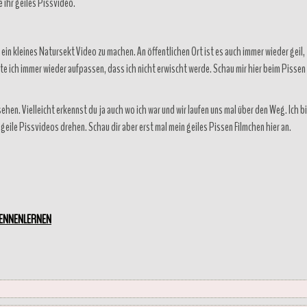
 ihr geiles Pissvideo.
h ein kleines Natursekt Video zu machen. An öffentlichen Ort ist es auch immer wieder geil,
te ich immer wieder aufpassen, dass ich nicht erwischt werde. Schau mir hier beim Pissen
hen. Vielleicht erkennst du ja auch wo ich war und wir laufen uns mal über den Weg. Ich b
geile Pissvideos drehen. Schau dir aber erst mal mein geiles Pissen Filmchen hier an.
KENNENLERNEN