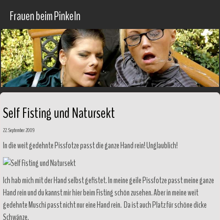
Frauen beim Pinkeln
Self Fisting und Natursekt
22. September 2009
In die weit gedehnte Pissfotze passt die ganze Hand rein! Unglaublich!
Ich hab mich mit der Hand selbst gefistet. In meine geile Pissfotze passt meine ganze
Hand rein und du kannst mir hier beim Fisting schön zusehen. Aber in meine weit
gedehnte Muschi passt nicht nur eine Hand rein. Da ist auch Platz für schöne dicke
Schwänze.