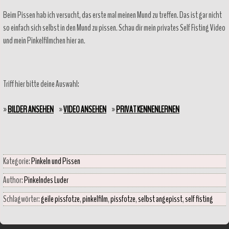
Beim Pissen hab ich versucht, das erste mal meinen Mund zu treffen. Das ist gar nicht
so einfach sich selbst in den Mund zu pissen. Schau dir mein privates Self Fisting Video
und mein Pinkelfilmchen hier an.
Triff hier bitte deine Auswahl:
»
BILDER ANSEHEN
»
VIDEO ANSEHEN
»
PRIVAT KENNENLERNEN
Kategorie:
Pinkeln und Pissen
Author:
Pinkelndes Luder
Schlagwörter:
geile pissfotze
,
pinkelfilm
,
pissfotze
,
selbst angepisst
,
self fisting