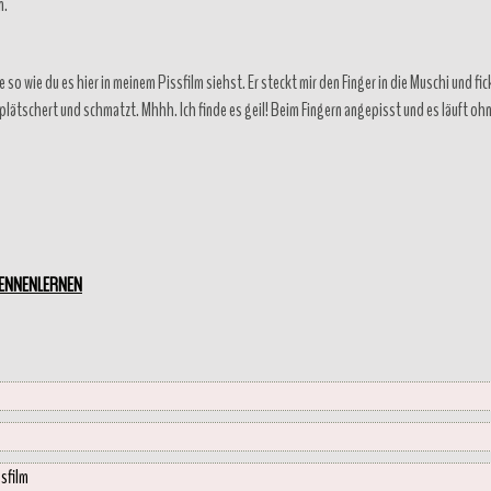
n.
so wie du es hier in meinem Pissfilm siehst. Er steckt mir den Finger in die Muschi und fic
plätschert und schmatzt. Mhhh. Ich finde es geil! Beim Fingern angepisst und es läuft oh
KENNENLERNEN
ssfilm