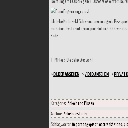
Beim Fingern liess die geile Pissfotze es einfach laufe
Ich liebe Natursekt Schweinereien und geile Pissspiele 
mich damit während ich am pinkeln bin. Ohhh wie das 
Ende.
Triff hier bitte deine Auswahl:
»
BILDER ANSEHEN
»
VIDEO ANSEHEN
»
PRIVAT 
Kategorie:
Pinkeln und Pissen
Author:
Pinkelndes Luder
Schlagwörter:
fingern angepisst
,
natursekt video
,
pi