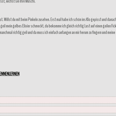
sst, wichst sie ihre Muschi.
hst. Willst du mit beim Pinkeln zusehen. Erst mal habe ich schön ins Klo gepisst und danac
il mein gelbes Elixier schmeckt, da bekomme ich gleich richtig Lust auf einen geilen Fick
manchmal richtig geil und da muss ich einfach anfangen an mir herum zu fingern und meine
KENNENLERNEN