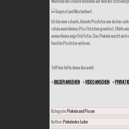
Während die scharfe Blondine auf dem Klo sitzt und pi
Ich bin eine scharfe, blonde Pissfotze wie du hier sie
schön mein kleines Piss Fötzchen gewichst. Ohhh wie ge
meine kleine enge Fick Fotze. Das Pinkeln macht mich 
feuchte Pissfotze wichsen.
Triff hier bitte deine Auswahl:
»
BILDER ANSEHEN
»
VIDEO ANSEHEN
»
PRIVAT 
Kategorie:
Pinkeln und Pissen
Author:
Pinkelndes Luder