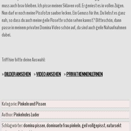
muss auch brav bleiben. Ich pisse meinen Sklaven voll. Er geniest es in vollen Zügen.
Nun darf er noch meine Pissfotze sauber lecken. Ein Genuss für ihn. Du liebst es ganz
nah, so dass du auch meine geile Rosette schön sehen kannst? Bitteschön, dann
passe in meinem privaten Domina Video schön auf, da sind auch geile Nahaufnahmen
dabei.
Triff hier bitte deine Auswahl:
»
BILDER ANSEHEN
»
VIDEO ANSEHEN
»
PRIVAT KENNENLERNEN
Kategorie:
Pinkeln und Pissen
Author:
Pinkelndes Luder
Schlagwörter:
domina pissen
,
dominante frau pinkeln
,
geil vollgepisst
,
natursekt