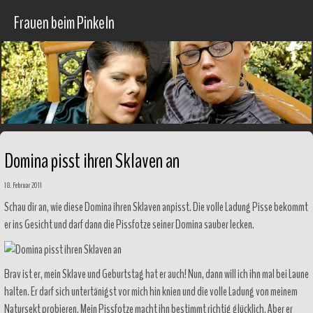
Frauen beim Pinkeln
Domina pisst ihren Sklaven an
18. Februar 2011
Schau dir an, wie diese Domina ihren Sklaven anpisst. Die volle Ladung Pisse bekommt
er ins Gesicht und darf dann die Pissfotze seiner Domina sauber lecken.
Brav ist er, mein Sklave und Geburtstag hat er auch! Nun, dann will ich ihn mal bei Laune
halten. Er darf sich untertänigst vor mich hin knien und die volle Ladung von meinem
Natursekt probieren. Mein Pissfotze macht ihn bestimmt richtig glücklich. Aber er