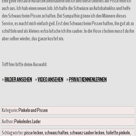
Eine geile versaute Natursektliebhaberin bin ich und diese Geilheit auf Pisse lebe ich
auch aus. Ich hab einen neuen Job. Ich halte die Schwänze an Autobahnklos und helfe
den Schwanz beim Pissen zu halten. Bei Sympathie gönne ich den Männern dieses
Service, es macht mich einfach geil. Erst den Schwanz beim Pissen halten, ihn gut ab zu
schütteln und als kleines extra lutsche ich ihn sauber. In die Hose stecken musst du ihn
aber selber wieder, das ganze kostet nix.
Triff hier bitte deine Auswahl:
»
BILDER ANSEHEN
»
VIDEO ANSEHEN
»
PRIVAT KENNENLERNEN
Kategorie:
Pinkeln und Pissen
Author:
Pinkelndes Luder
Schlagwörter:
pisse lecken
,
schwanz halten
,
schwanz sauber lecken
,
toilette pinkeln
,