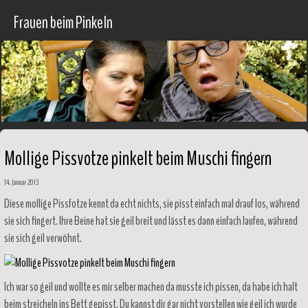
Frauen beim Pinkeln
Mollige Pissvotze pinkelt beim Muschi fingern
14. Januar 2013
Diese mollige Pissfotze kennt da echt nichts, sie pisst einfach mal drauf los, während
sie sich fingert. Ihre Beine hat sie geil breit und lässt es dann einfach laufen, während
sie sich geil verwöhnt.
Ich war so geil und wollte es mir selber machen da musste ich pissen, da habe ich halt
beim streicheln ins Bett gepisst. Du kannst dir gar nicht vorstellen wie geil ich wurde