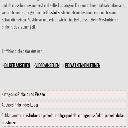
und da musste ich es mir erst mal selbst besorgen. Du kannst hier hautnah dabei sein,
wenn ich meine gierige feuchte
Pissfotze
streichele und es dann über mich kommt.
Schau dir meinen Pissfilm an und erlebe wie ich ins Bett pisse. Beim Masturbieren
pinkeln, das ist nur geil.
Triff hier bitte deine Auswahl:
»
BILDER ANSEHEN
»
VIDEO ANSEHEN
»
PRIVAT KENNENLERNEN
Kategorie:
Pinkeln und Pissen
Author:
Pinkelndes Luder
Schlagwörter:
masturbieren pinkeln
,
mollige pinkelt
,
mollige pissfotze
,
pinkeln dicke
,
pissfotze